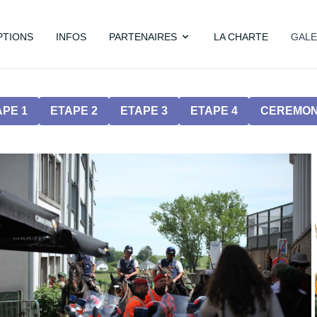
PTIONS
INFOS
PARTENAIRES
LA CHARTE
GALE
APE 1
ETAPE 2
ETAPE 3
ETAPE 4
CEREMON